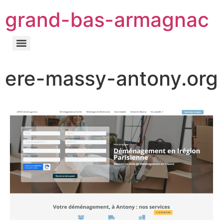
grand-bas-armagnac
ere-massy-antony.org