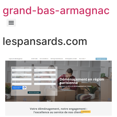
grand-bas-armagnac
lespansards.com