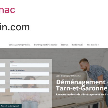
nac
in.com